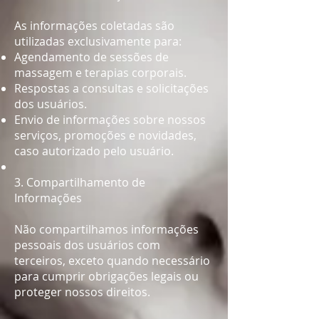
As informações coletadas são
utilizadas exclusivamente para:​
Agendamento de sessões de
massagem e terapias corporais.​
Respostas a consultas e solicitações
dos usuários.​
Envio de informações sobre nossos
serviços, promoções e novidades,
caso autorizado pelo usuário.​
3. Compartilhamento de
Informações
Não compartilhamos informações
pessoais dos usuários com
terceiros, exceto quando necessário
para cumprir obrigações legais ou
proteger nossos direitos.​