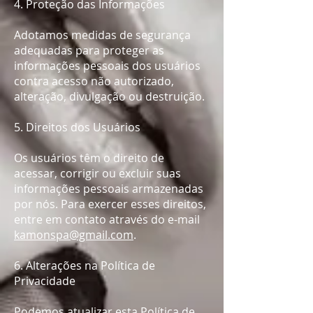
4. Proteção das Informações
Adotamos medidas de segurança
adequadas para proteger as
informações pessoais dos usuários
contra acesso não autorizado,
alteração, divulgação ou destruição.​
5. Direitos dos Usuários
Os usuários têm o direito de
acessar, corrigir ou excluir suas
informações pessoais armazenadas
por nós. Para exercer esses direitos,
entre em contato através do e-mail
kamonspa@gmail.com
.​
6. Alterações na Política de
Privacidade
Podemos atualizar esta Política de