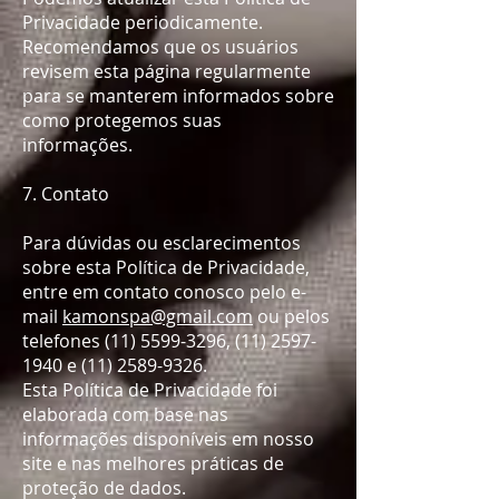
Privacidade periodicamente.
Recomendamos que os usuários
revisem esta página regularmente
para se manterem informados sobre
como protegemos suas
informações.​
7. Contato
Para dúvidas ou esclarecimentos
sobre esta Política de Privacidade,
entre em contato conosco pelo e-
mail
kamonspa@gmail.com
ou pelos
telefones
(11) 5599-3296
,
(11) 2597-
1940
e
(11) 2589-9326
.​
Esta Política de Privacidade foi
elaborada com base nas
informações disponíveis em nosso
site e nas melhores práticas de
proteção de dados.