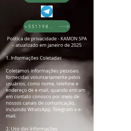
+5511989782971
Política de privacidade - KAMON SPA
– atualizado em janeiro de 2025
1. Informações Coletadas
Coletamos informações pessoais
fornecidas voluntariamente pelos
usuários, como nome, telefone e
endereço de e-mail, quando entram
em contato conosco por meio de
nossos canais de comunicação,
incluindo WhatsApp, Telegram e e-
mail.​
2. Uso das Informações