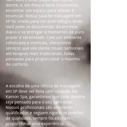
dorme, e, em meio a tanto movimento,
encontrar um espaço para relaxar é
essencial. Nossa casa de massagem em
SP foi criada para ser esse refúgio, onde
você pode se desconectar do estresse
diário e se entregar a momentos de puro
prazer e serenidade. Com um ambiente
sofisticado e intimista, oferecemos
serviços que vão desde rituais sensoriais
até terapias mais tradicionais, todas
pensadas para proporcionar o máximo
de conforto.
A escolha de uma clínica de massagem
em SP deve ser feita com cuidado. No
Kamon Spa, garantimos que cada detalhe
seja pensado para o seu bem-estar.
Nossos profissionais são altamente
qualificados e seguem rigorosos padrões
de qualidade, sempre focados em
proporcionar uma experiência