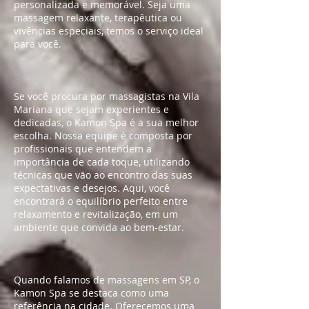
personalizada e memorável. Seja uma
massagem relaxante, terapêutica ou
vivências especiais, temos o serviço ideal
para você.
Se você procura por massagistas na Vila
Mariana que sejam experientes e
dedicadas, o Kamon Spa é a sua melhor
escolha. Nossa equipe é composta por
profissionais que entendem a
importância de cada toque, utilizando
técnicas que vão ao encontro das suas
expectativas e desejos. Aqui, você
encontrará o equilíbrio perfeito entre
relaxamento e revitalização, em um
ambiente que convida ao bem-estar.
Quando falamos de massagens em SP, o
Kamon Spa se destaca como uma
referência na cidade. Oferecemos uma