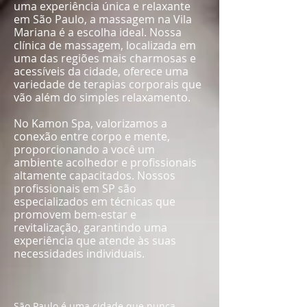
uma experiência única e relaxante
em São Paulo, a massagem na Vila
Mariana é a escolha ideal. Nossa
clínica de massagem, localizada em
uma das regiões mais charmosas e
acessíveis da cidade, oferece uma
variedade de terapias corporais que
vão além do simples relaxamento.
No Kamon Spa, valorizamos a
conexão entre corpo e mente,
proporcionando a você um
ambiente acolhedor e profissionais
altamente capacitados. Nossos
profissionais em SP são
especializados em técnicas que
promovem bem-estar e
revitalização, garantindo uma
experiência que atende às suas
necessidades individuais.
São Paulo é uma cidade que nunca