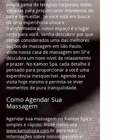
ampla gama de terapias corporais, todas
voltadas para proporcionar momentos de
paz e bem-estar. Se você está em busca
de uma experiência única e
transformadora, nosso espaço é o lugar
certo para você. Venha descobrir por que
somos considerados uma das melhores
opções de massagem em São Paulo.
Visite nossa casa de massagem em SP e
descubra um novo nível de relaxamento
e prazer. No Kamon Spa, cada detalhe é
pensado para proporcionar a você uma
experiência inesquecível. Agende sua
visita hoje mesmo e permita-se viver
momentos de pura tranquilidade.
Como Agendar Sua
Massagem
Agendar sua massagem no Kamon Spa é
simples e rápido. Visite nosso site
www.kamonspa.com
.br para mais
informações sobre nossos pacotes e